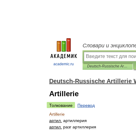
Словари и энциклоп
academic.ru
Deutsch-Russische Artillerie Wörterbuch
Deutsch-Russische Artillerie
Artillerie
Толкование
Перевод
Artillerie
артил
.
артиллерия
артил
.
разг
артиллерия