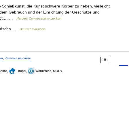
e Schießkunst, die Kunst schwere Körper zu heben, vielleicht
on dem Gebrauch und der Einrichtung der Geschütze und
s übt,… …
Herders Conversations-Lexikon
lludscha …
Deutsch Wikipedia
ка
,
Реклама на сайте
18+
omla,
Drupal,
WordPress, MODx.