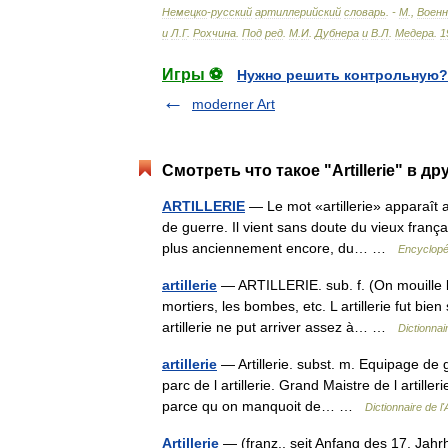
Немецко
-
русский
артиллерийский
словарь
. -
М
.,
Военн
и
Л
.
Г
.
Рохчина
.
Под
ред
.
М
.
И
.
Дубнера
и
В
.
Л
.
Медера
.
1
Игры ⚽
Нужно решить контрольную?
moderner Art
Смотреть что такое "Artillerie" в д
ARTILLERIE
— Le mot «artillerie» apparaît a
de guerre. Il vient sans doute du vieux français
plus anciennement encore, du… …
Encyclopé
artillerie
— ARTILLERIE. sub. f. (On mouille le
mortiers, les bombes, etc. L artillerie fut bie
artillerie ne put arriver assez à… …
Dictionna
artillerie
— Artillerie. subst. m. Equipage de
parc de l artillerie. Grand Maistre de l artiller
parce qu on manquoit de… …
Dictionnaire de l
Artillerie
— (franz., seit Anfang des 17. Jahrh.