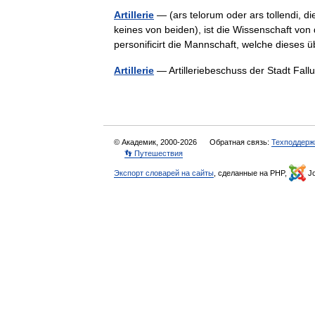
Artillerie
— (ars telorum oder ars tollendi, di
keines von beiden), ist die Wissenschaft v
personificirt die Mannschaft, welche diese
Artillerie
— Artilleriebeschuss der Stadt Fa
© Академик, 2000-2026
Обратная связь:
Техподдерж
👣 Путешествия
Экспорт словарей на сайты
, сделанные на PHP,
Jo