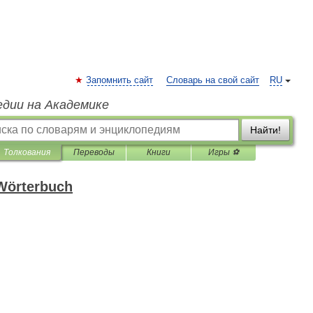
Запомнить сайт
Словарь на свой сайт
RU
едии на Академике
Найти!
Толкования
Переводы
Книги
Игры ⚽
 Wörterbuch