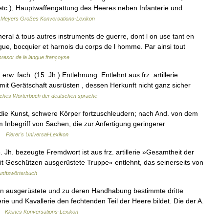
m etc.), Hauptwaffengattung des Heeres neben Infanterie und
…
Meyers Großes Konversations-Lexikon
neral à tous autres instruments de guerre, dont l on use tant en
gue, bocquier et harnois du corps de l homme. Par ainsi tout
hresor de la langue françoyse
w. fach. (15. Jh.) Entlehnung. Entlehnt aus frz. artillerie
er mit Gerätschaft ausrüsten , dessen Herkunft nicht ganz sicher
ches Wörterbuch der deutschen sprache
i, die Kunst, schwere Körper fortzuschleudern; nach And. von dem
dem Inbegriff von Sachen, die zur Anfertigung geringerer
 …
Pierer's Universal-Lexikon
. Jh. bezeugte Fremdwort ist aus frz. artillerie »Gesamtheit der
t Geschützen ausgerüstete Truppe« entlehnt, das seinerseits von
nftswörterbuch
tzen ausgerüstete und zu deren Handhabung bestimmte dritte
rie und Kavallerie den fechtenden Teil der Heere bildet. Die der A.
 …
Kleines Konversations-Lexikon