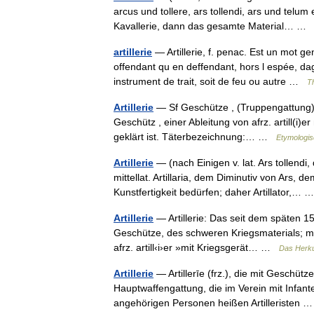
arcus und tollere, ars tollendi, ars und telu
Kavallerie, dann das gesamte Material… 
artillerie
— Artillerie, f. penac. Est un mot ge
offendant qu en deffendant, hors l espée, da
instrument de trait, soit de feu ou autre …
T
Artillerie
— Sf Geschütze , (Truppengattung) er
Geschütz , einer Ableitung von afrz. artill(i)
geklärt ist. Täterbezeichnung:… …
Etymologis
Artillerie
— (nach Einigen v. lat. Ars tollend
mittellat. Artillaria, dem Diminutiv von Ars, 
Kunstfertigkeit bedürfen; daher Artillator,…
Artillerie
— Artillerie: Das seit dem späten 15
Geschütze, des schweren Kriegsmaterials; mi
afrz. artill‹i›er »mit Kriegsgerät… …
Das Herku
Artillerie
— Artillerīe (frz.), die mit Geschü
Hauptwaffengattung, die im Verein mit Infante
angehörigen Personen heißen Artilleristen