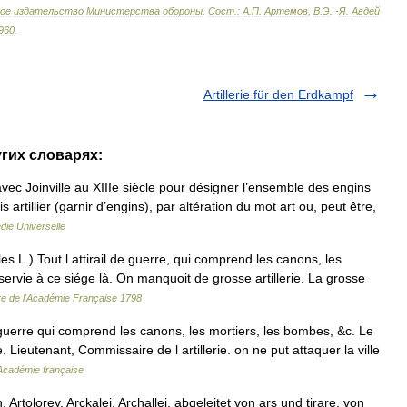
ое
издательство
Министерства
обороны
.
Сост
.
:
А
.
П
.
Артемов
,
В
.
Э
. -
Я
.
Авдей
960
.
Artillerie für den Erdkampf
ругих словарях:
vec Joinville au XIIIe siècle pour désigner l’ensemble des engins
 artillier (garnir d’engins), par altération du mot art ou, peut être,
die Universelle
s L.) Tout l attirail de guerre, qui comprend les canons, les
n servie à ce siége là. On manquoit de grosse artillerie. La grosse
ire de l'Académie Française 1798
 guerre qui comprend les canons, les mortiers, les bombes, &c. Le
ie. Lieutenant, Commissaire de l artillerie. on ne put attaquer la ville
'Académie française
 Artolorey, Arckalei, Archallei, abgeleitet von ars und tirare, von